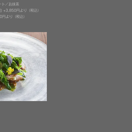
ート／お抹茶
 +3,850円より
（税込
）
50円より
（税込
）
ン
00円