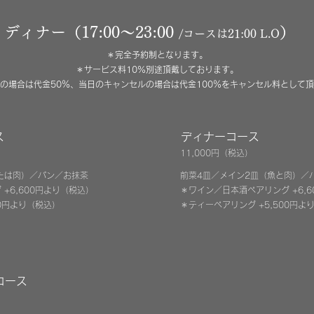
ディナー（17:00〜23:00
）
/
​コースは
21
:00 L.O
＊完全予約制となります。​
＊サービス料10%別途頂戴しております。
の場合は代金50％、当日のキャンセルの場合は
代金100％をキャンセル料として
ス
ディナーコース
11,000円
（税込）
たは肉）／
パン／お抹茶
前菜4皿／メイン2皿（魚と肉）
／
+6,600円より
（税込
）
＊ワイン／日本酒ペアリング +6,6
00円より
（税込
）
＊ティー
ペアリング
+5,500円よ
ディナー（15:00〜23:00／LO. 22:00）
＊ご予約をお願いいたします。
コース
＊事前予約にて、ランチタイムにもオーダーいただけます。