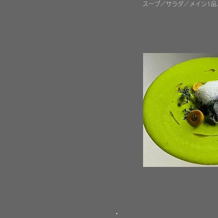
スープ／サラダ／メイン1品
信州産有機玄米を使
1,500円（税別）
グリーンサラダ付き
食後のお抹茶（一口菓子なし
＊事前のご予約で、テイク
ランチコース
4,500円（税別）
前菜２皿／メイン１皿／デ
＊ドリンクペアリング ＋3,