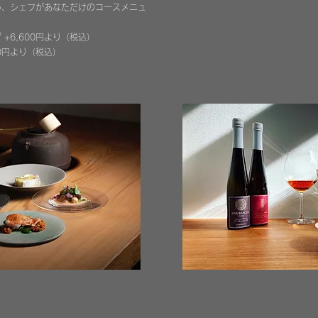
い、シェフがあなただけのコースメニュ
ス
ディナーコース
+6,600円より
（税込
）
7,800円（税別）
00円より
（税込
）
または肉）
前菜３皿／メイン２皿（魚と肉）
00円より
＊ドリンクペアリング +6,000円
コース
ア・ラ・カルト
800円より（税別）
い、シェフがあなただけのコースメニ
メニューは日替わり。
00円より