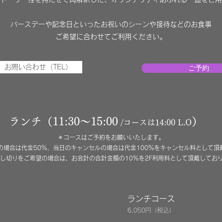
バースデーや記念日といったお祝いのシーンや接待などのお食事
茶や旬食材を使用した、フレンチベースのお
ご希望に合わせてご利用ください。
、お茶と旬の食材をテーマにしたフレンチベースのお料理をご用意しま
お問い合わせ（TEL）
ご予約
日本酒を軽く、バースデーや記念日といったお祝いのシーンなど、ご希
お問い合わせ（TEL）
ランチ（11:30〜15:00
）
/コースは14:00 L.O
＊コースはご予約をお願いいたします。
の場合は代金50％、当日のキャンセルの場合は代金100％をキャンセル料として頂
貸し切りをご希望の場合は、お会計の合計金額の10％を2F利用料として頂戴してお
ランチ（11:00〜15:00）
ランチコース
＊コースはご予約をお願いいたします。
6,050円（税込）
​＊ランチタイムに、夜のコース料理もご用意できます。