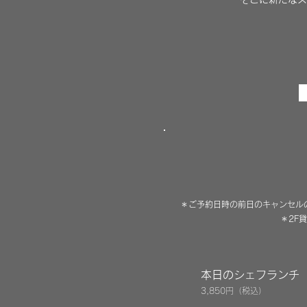
お
シェフ・小坂考弘が
う、一杯のワインや
＊ご予約日時の前日のキャンセル
＊
2F
本日のシェフランチ
3,850円（税込）