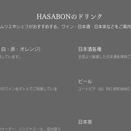
HASABONのドリンク
ムリエやシェフがおすすめする、ワイン・日本酒・日本茶などをご案内
・白・赤・オレンジ）
日本酒各種
意しています。
全国より厳選した日本酒を常時ご
ビール
りのワインをボトルでご用意していま
​ユートピア（缶）RIO BREWING 
ワイン ＆ 日本酒 バー
お好きな時間にワイン ＆ 日本酒 バーとしてのご利用いただけます。
日本茶
ウォーター、ジンジャエール、信州産り