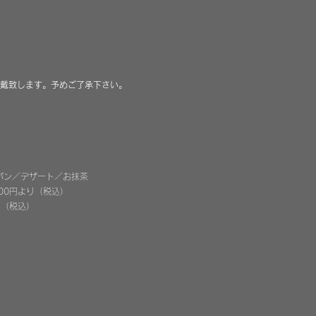
頂戴致します。予めご了承下さい。
パン／デザート／
お抹茶
00円より
（税込
）
り
（税込
）