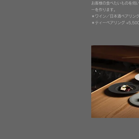
お客様の食べたいものを伺
ーを作ります。
軽めのディナーコー
＊ワイン／日本酒ペアリング 
5,500円（税別）
＊ティー
ペアリング
+5,5
前菜３皿／メイン１皿（魚
＊ドリンクペアリング +6,0
シェフのスペシャル
12,000円より（税別）
お客様の食べたいものを伺
ューを作ります。
＊ドリンクペアリング +6,0