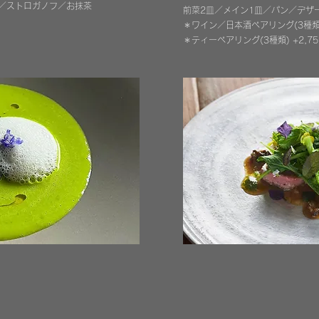
／ストロガノフ／お抹茶
前菜2皿／メイン1皿／パン／デザ
＊ワイン／日本酒ペアリング(3種類)
＊ティー
ペアリング(3種類)
+2,7
ったビーフストロガノフ
本日のシェフランチ
2,500円（税別）
スープ／サラダ／メイン１品／パ
）＋600円
食後のお抹茶（一口菓子なし）＋6
アウトも賜ります
ザートとお抹茶
000円より（税別）