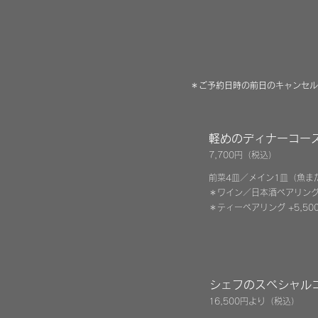
＊ご予約日時の前日のキャンセル
軽めのディナーコー
7,700円
（税込）
前菜4皿／メイン1皿（魚ま
＊ワイン／日本酒ペアリング 
＊ティー
ペアリング
+5,5
シェフのスペシャル
16,500円より（税込
）