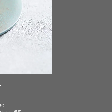
チ
法で
意いたします。