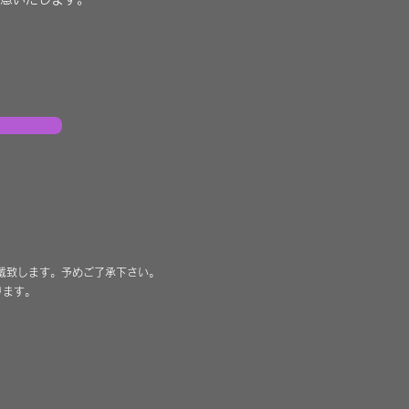
料理
す。
コース料理で様々な料理を味わ
望に合わせてご利用ください。
戴致します。予めご了承下さい。
ります。